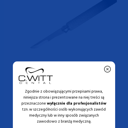
USM-6700
48 ZŁ/288 ZŁ
jednostronnie tnące, ostre
Zgodnie z obowiązującymi przepisami prawa,
z możliwością wyginania
niniejsza strona i prezentowane na niej treści są
(6 szt.)
przeznaczone
wyłącznie dla profesjonalistów
tzn. w szczególności osób wykonujących zawód
medyczny lub w inny sposób związanych
zawodowo z branżą medyczną.