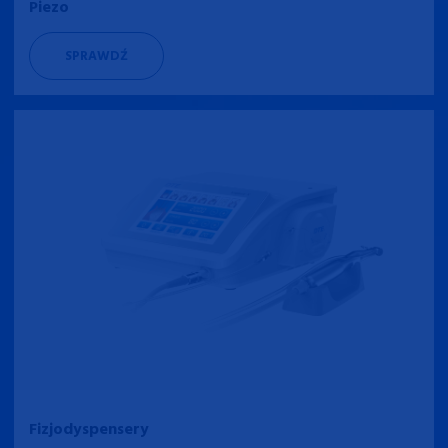
Piezo
SPRAWDŹ
Fizjodyspensery