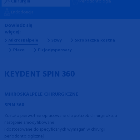
Chirurgia
Periodontologia
Endodoncja
Dowiedz się więcej:
Dowiedz się więcej:
Dowiedz się więcej:
Dowiedz się więcej:
Dowiedz się więcej:
Dowiedz się więcej:
Dowiedz się więcej:
Dowiedz się więcej:
Dowiedz się
więcej:
Mikroskalpele
Szwy
Skrobaczka kostna
Piezo
Fizjodyspensery
KEYDENT SPIN 360
MIKROSKALPELE CHIRURGICZNE
SPIN 360
Zostało pierwotnie opracowane dla potrzeb chirurgii oka, a
następnie zmodyfikowane
i dostosowane do specyficznych wymagań w chirurgii
periodontologicznej