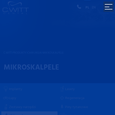
PL
EN
C.WITT
PRODUKTY
CHIRURGIA
MIKROSKALPELE
MIKROSKALPELE
Implanty
Lasery
Lupy
Regeneracja
Zestawy narzędzi
Piny tytanowe