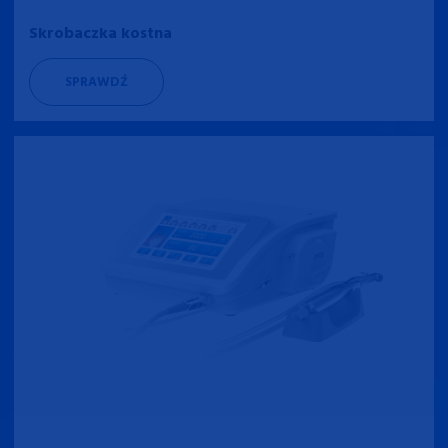
Skrobaczka kostna
SPRAWDŹ