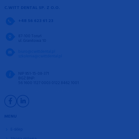
C.WITT DENTAL SP. Z O.O.
+48 56 623 61 23
87-100 Toruń
ul. Granitowa 10
biuro@cwittdental.pl
szkolenia@cwittdental.pl
NIP 951-15-08-371
BGŻ BNP:
56 1600 1127 0003 0122 8462 1001
56 1600 1127 0003 0122 8462 1001
MENU
E-sklep
Strona główna