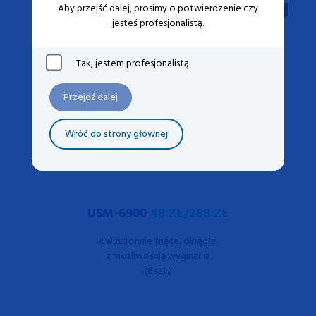
Aby przejść dalej, prosimy o potwierdzenie czy
jesteś profesjonalistą.
Tak, jestem profesjonalistą.
Przejdź dalej
Wróć do strony głównej
USM-6900
48 ZŁ/288 ZŁ
dwustronnie tnące, okrągłe
z możliwością wyginania
(6 szt.)