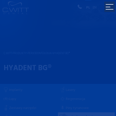
PL
EN
C.WITT
PRODUKTY
PERIODONTOLOGIA
HYADENT BG®
HYADENT BG®
Implanty
Lasery
Lupy
Regeneracja
Zestawy narzędzi
Piny tytanowe