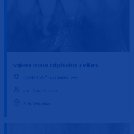
Głęboka recesja dziąsła klasy II Millera
hyaDENT BG® kwas hialuronowy
prof. Anton Sculean
Bern, Switzerland