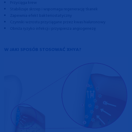
Przyciąga krew
Stabilizuje skrzep i wspomaga regenerację tkanek
Zapewnia efekt bakteriostatyczny
Czynniki wzrostu przyciągane przez k
was hialuronowy
Obniża ryzyko infekcji i przyspiesza angiogenezę
W JAKI SPOSÓB STOSOWAĆ
XHYA
?