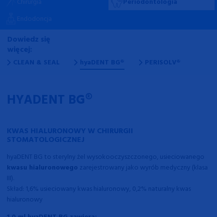
Chirurgia
Periodontologia
Endodoncja
Dowiedz się więcej:
Dowiedz się więcej:
Dowiedz się więcej:
Dowiedz się więcej:
Dowiedz się więcej:
Dowiedz się więcej:
Dowiedz się więcej:
Dowiedz się więcej:
Dowiedz się
więcej:
CLEAN & SEAL
hyaDENT BG®
PERISOLV®
HYADENT BG®
KWAS HIALURONOWY W CHIRURGII
STOMATOLOGICZNEJ
hyaDENT BG to sterylny żel wysokooczyszczonego, usieciowanego
kwasu hialuronowego
zarejestrowany jako wyrób medyczny (klasa
III).
Skład: 1,6% usieciowany kwas hialuronowy, 0,2% naturalny kwas
hialuronowy
1,0 ml hyaDENT BG zawiera: