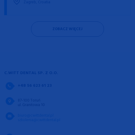
Zagreb, Croatia
ZOBACZ WIĘCEJ
C.WITT DENTAL SP. Z O.O.
+48 56 623 61 23
87-100 Toruń
ul. Granitowa 10
biuro@cwittdental.pl
szkolenia@cwittdental.pl