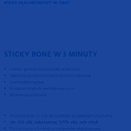
KWAS HIALURONOWY W GBR?
STICKY BONE
W 3 MINUTY
Umieść granulki biomateriału w naczyniu.
Nawodnij roztworem fizjologicznym lub krwią.
Usuń nadmiar płynu.
Dodaj żel xHyA do uwodnionej kości.
Wymieszaj szpatułką.
Powtórz kroki 2 i 3 aż do uzyskania pożądanej konsystencji.
Ok. 2/3 obj. substytutu, 1/3% obj. żelu xHyA.
Pozostaw na 3-5 minut w temperaturze pokojowej.