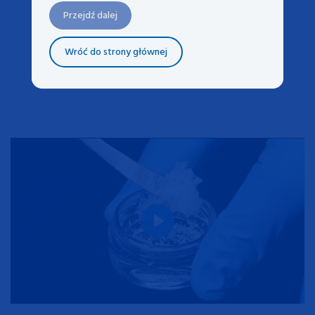
Przejdź dalej
4. W miejscu szycia.
Wróć do strony głównej
Play