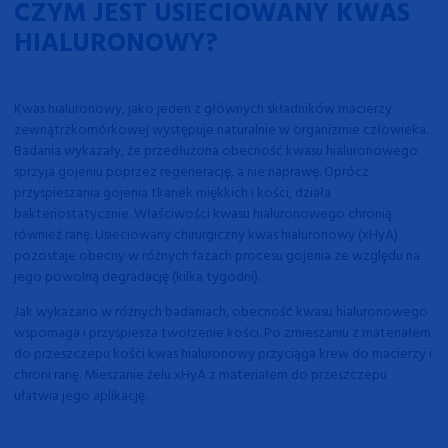
CZYM JEST USIECIOWANY KWAS
HIALURONOWY?
Kwas hialuronowy, jako jeden z głównych składników macierzy
zewnątrzkomórkowej występuje naturalnie
w organizmie człowieka.
Badania wykazały, że przedłużona obecność kwasu hialuronowego
sprzyja gojeniu poprzez regenerację, a nie naprawę.
Oprócz
przyspieszania gojenia tkanek miękkich i kości, działa
bakteriostatycznie. W
łaściwości kwasu hialuronowego chronią
również ranę.
Usieciowany chirurgiczny kwas hialuronowy (xHyA)
pozostaje obecny w różnych
fazach procesu gojenia ze względu na
jego powolną degradację (kilka tygodni).
Jak wykazano w różnych badaniach, obecność kwasu hialuronowego
wspomaga i przyspiesza
tworzenie kości. Po zmieszaniu z materiałem
do przeszczepu kości kwas hialuronowy przyciąga
krew do macierzy i
chroni ranę. Mieszanie żelu xHyA z materiałem do przeszczepu
ułatwia jego aplikację.